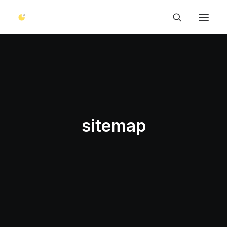
Gagnez en visibilité
Site web
Référencement naturel
Réseaux sociaux
sitemap
Google My Business
Soyez reconnaissable
Identité visuelle
Sublimez votre image
Visite virtuelle
Photo corporate
Video corporate
Concrétisez vos idées
Consulting