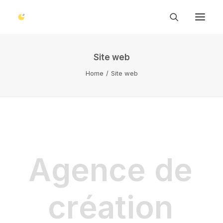
Site web
Home
Site web
Gagnez en visibilité
Site web
Référencement naturel
Réseaux sociaux
Google My Business
Soyez reconnaissable
Identité visuelle
A
g
e
n
c
e
d
e
Sublimez votre image
Visite virtuelle
Photo corporate
Video corporate
c
r
é
a
t
i
o
n
Concrétisez vos idées
Consulting