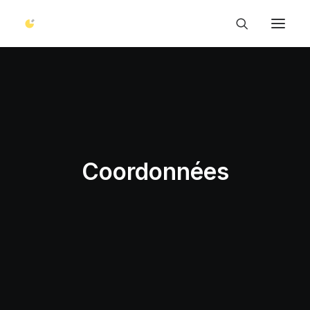
Gagnez en visibilité
Site web
Référencement naturel
Réseaux sociaux
Coordonnées
Google My Business
Soyez reconnaissable
Identité visuelle
Sublimez votre image
Visite virtuelle
Photo corporate
Video corporate
Concrétisez vos idées
Consulting