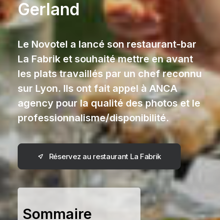
Gerland
Le Novotel a lancé son restaurant-bar
La Fabrik et souhaité mettre en avant
les plats travaillés par un chef reconnu
sur Lyon. Ils ont fait appel à ANCA
agency pour la qualité des photos et le
professionnalisme/disponibilité.
Réservez au restaurant La Fabrik
Sommaire