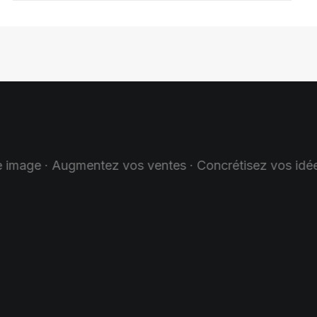
entes · Concrétisez vos idées ·
Gagnez en visibilité 