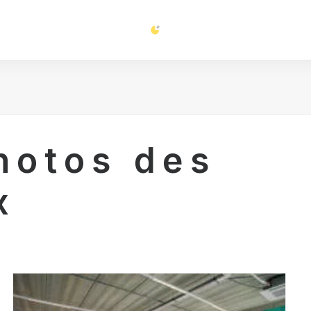
hotos des
x