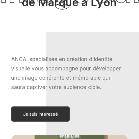
d
e
M
a
r
q
u
e
à
L
y
o
n
ANCA,
spécialisée
en
création
d'identité
visuelle
vous
accompagne
pour
développer
une
image
cohérente
et
mémorable
qui
saura
captiver
votre
audience
cible.
Je suis intéressé