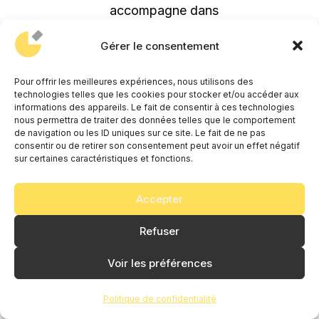
accompagne dans
l'établissement d'un
Gérer le consentement
tableau de bord
personnalisé pour suivre
Pour offrir les meilleures expériences, nous utilisons des
technologies telles que les cookies pour stocker et/ou accéder aux
l'évolution de métriques
informations des appareils. Le fait de consentir à ces technologies
significatives :
nous permettra de traiter des données telles que le comportement
de navigation ou les ID uniques sur ce site. Le fait de ne pas
reconnaissance de marque,
consentir ou de retirer son consentement peut avoir un effet négatif
sur certaines caractéristiques et fonctions.
perception des valeurs,
engagement client, taux de
Accepter
conversion, fidélisation,
etc. Ces données vous
Refuser
permettent d'évaluer
Voir les préférences
objectivement l'efficacité
de votre nouvelle identité
Politique de confidentialité